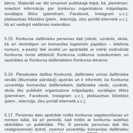
bērns. Materiāli var tikt izmantoti publiskajā telpā, kā, piemēram,
sniedzot informāciju par konkursu organizatora mājaslapās,
sociālajos tīklos (piemēram, Facebook, Instagram u.c.),
plašsaziņas līdzekļos (piem., televīzija, ziņu portāli internetā u.c.),
kā arī veidojot reklāmas materiālus.
5.15. Konkursa dalībnieku personas dati (vārds, uzvārds, skola,
kā arī skolotājam un komandas kapteinim papildus – telefona
numurs, e-pasts) tiek ievākti un apstrādāti ar mērķi nodrošināt
Konkursa norisi atbilstoši Konkursa nolikuma noteikumiem un
sazināties ar Konkursa dalībniekiem Konkursa ietvaros.
5.16. Piesakoties dalībai Konkursā, dalībnieks un/vai dalībnieka
vecāki (likumiskie pārstāvji) apzinās un ir informēti, ka Konkursa
uzvarētāju komandas dalībniekiem, dalībnieka vārds, uzvārds,
skola tiks publicēti organizatora mājaslapās, sociālajos tīklos
(piemēram, Facebook, Instagram u.c.), plašsaziņas līdzekļos
(piem., televīzija, ziņu portāli internetā u.c.).
5.17. Personas datu apstrāde notiks konkursa sagatavošanas un
norises laikā, kā arī periodā, kad notiks ar konkursu saistītas
aktivitātes un publicitāte. Pēc šī perioda personas dati tiks
neatgriezeniski dzēsti, izņemot uzvarētāju komandas dalībnieku