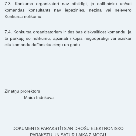
7.3. Konkursa organizatori nav atbildīgi, ja dalībnieku un/vai
komandas konsultants nav iepazinies, nezina vai neievēro
Konkursa nolikumu.
7.4. Konkursa organizatoriem ir tiesības diskvalificēt komandu, ja
tā pārkāpj šo nolikumu, apzināti rīkojas negodprātīgi vai aizskar
citu komandu dalībnieku cieņu un godu.
Zinātņu prorektors
Maira Indrikova
DOKUMENTS PARAKSTĪTS AR DROŠU ELEKTRONISKO
PARAKSTU UN SATUR LAIKA ZĪMOGU