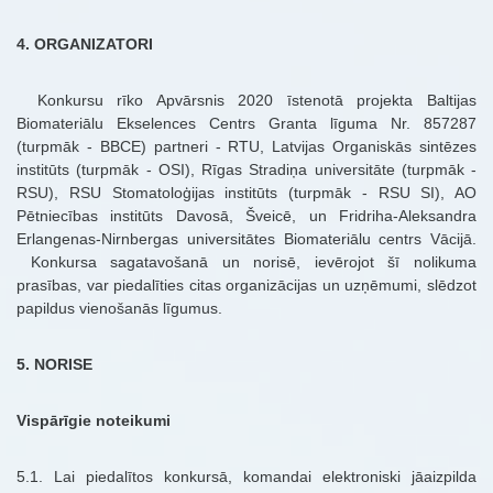
4. ORGANIZATORI
Konkursu rīko Apvārsnis 2020 īstenotā projekta Baltijas
Biomateriālu Ekselences Centrs Granta līguma Nr. 857287
(turpmāk - BBCE) partneri - RTU, Latvijas Organiskās sintēzes
institūts (turpmāk - OSI), Rīgas Stradiņa universitāte (turpmāk -
RSU), RSU Stomatoloģijas institūts (turpmāk - RSU SI), AO
Pētniecības institūts Davosā, Šveicē, un Fridriha-Aleksandra
Erlangenas-Nirnbergas universitātes Biomateriālu centrs Vācijā.
Konkursa sagatavošanā un norisē, ievērojot šī nolikuma
prasības, var piedalīties citas organizācijas un uzņēmumi, slēdzot
papildus vienošanās līgumus.
5. NORISE
Vispārīgie noteikumi
5.1. Lai piedalītos konkursā, komandai elektroniski jāaizpilda