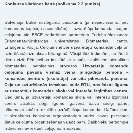
Konkursa klātienes kārtā (nolikuma 2.2.punkts)
Galvenajā balvā noslēguma pasākumā (ja nepieciešams, pēc
komandas kapteiņu sacensībām) – uzvarētāju komanda saņem
ceļojumu pie BBCE sadarbības partneriem Fridriha-Aleksandra
Erlangenas-Nirnbergas universitātes Biomateriālu centru
Erlangenā, Vācijā. Ceļojums ietver
uzvarētāju komandai
ceļa un
uzturēšanās izmaksas Erlangenā, Vācijā līdz 5 dienām, no tām 3
dienu vizīti Pētniecības institūtā ar iespēju skolēniem piedalīties
biomateriālu pētniecības procesos.
Uzvarētāju komandu
ceļojumā pavada vismaz viena pilngadīga persona –
komandas mentors (skolotājs) vai cita pilnvarota persona.
Ceļa un uzturēšanās izmaksas sedz RTU, noslēdzot līgumu
ar uzvarētāju komandas skolu vai interešu izglītības centru.
Gadījumā, ja uzvarētāju komandas skola vai interešu izglītības
centrs atsakās slēgt līgumu, galvenā balva secīgi pāriet
nākamajai labāko rezultātu uzrādījušajai komandai. Dalībniekiem
ir pienākums konkursa organizatoriem nodot savus personas
datus ceļojuma organizēšanas vajadzībām. Dalībnieku personīgie
izdevumi nav iekļauti ceļojuma izmaksās.