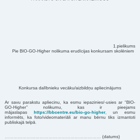
1.pielikums
Pie BIO-GO-Higher nolikuma erudīcijas konkursam skolēniem
Konkursa dalībnieku vecāku/aizbildņu apliecinājums
Ar savu parakstu apliecinu, ka esmu iepazinies/-usies ar “BIO-
GO-Higher” nolikumu, kas ir pieejams
mājaslapas
https://bbcentre.eu/bio-go-higher
, un esmu
informēts, ka foto/videomateriāli ar manu bērnu tiks izmantoti
publiskajā telpā.
………………………………………………………… (datums)