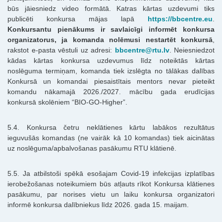
būs jāiesniedz video formātā
. Katras kārtas uzdevumi tiks
publicēti konkursa mājas lapā
https://bbcentre.eu
.
Konkursantu pienākums ir savlaicīgi informēt konkursa
organizatorus, ja komanda nolēmusi nestartēt konkursā
,
rakstot e-pasta vēstuli uz adresi:
bbcentre@rtu.lv
.
Neiesniedzot
kādas kārtas konkursa uzdevumus līdz noteiktās kārtas
noslēguma termiņam, komanda tiek izslēgta no tālākas dalības
Konkursā un komandai piesaistītais mentors nevar pieteikt
komandu nākamajā 2026./2027. mācību gada erudīcijas
konkursā skolēniem “BIO-GO-Higher”.
5.4. Konkursa četru neklātienes kārtu labākos rezultātus
ieguvušās komandas (ne vairāk kā 10 komandas) tiek aicinātas
uz noslēguma/apbalvošanas pasākumu RTU klātienē.
5.5. Ja atbilstoši spēkā esošajam Covid-19 infekcijas izplatības
ierobežošanas noteikumiem būs atļauts rīkot Konkursa klātienes
pasākumu, par norises vietu un laiku konkursa organizatori
informē konkursa dalībniekus līdz 2026. gada 15. maijam.