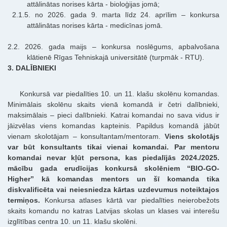
attālinātas norises kārta - bioloģijas jomā;
2.1.5. no 2026. gada 9. marta līdz 24. aprīlim – konkursa
attālinātas norises kārta - medicīnas jomā.
2.2. 2026. gada maijs – konkursa noslēgums, apbalvošana
klātienē Rīgas Tehniskajā universitātē (turpmāk - RTU).
3. DALĪBNIEKI
Konkursā var piedalīties 10. un 11. klašu skolēnu komandas.
Minimālais skolēnu skaits vienā komandā ir četri dalībnieki,
maksimālais – pieci dalībnieki. Katrai komandai no sava vidus ir
jāizvēlas viens komandas kapteinis. Papildus komandā jābūt
vienam skolotājam – konsultantam/mentoram.
Viens skolotājs
var būt konsultants tikai vienai komandai. Par mentoru
komandai nevar kļūt persona, kas piedalījās 2024./2025.
mācību gada erudīcijas konkursā skolēniem “BIO-GO-
Higher” kā komandas mentors un šī komanda tika
diskvalificēta vai neiesniedza kārtas uzdevumus noteiktajos
termiņos.
Konkursa atlases kārtā var piedalīties neierobežots
skaits komandu no katras Latvijas skolas un klases vai interešu
izglītības centra 10. un 11. klašu skolēni.