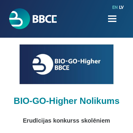
EN
LV
HOME
Partners
News
Events
Work packages
BIO-GO-Higher
Objectives
BIO-GO-Higher Nolikums
Contacts
Erudīcijas konkurss skolēniem
Terms and conditions