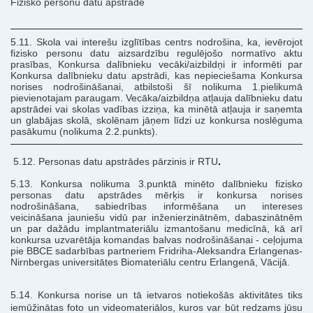
Fizisko personu datu apstrāde
5.11. Skola vai interešu izglītības centrs nodrošina, ka, ievērojot
fizisko personu datu aizsardzību regulējošo normatīvo aktu
prasības, Konkursa dalībnieku vecāki/aizbildņi ir informēti par
Konkursa dalībnieku datu apstrādi, kas nepieciešama Konkursa
norises nodrošināšanai, atbilstoši šī nolikuma 1.pielikumā
pievienotajam paraugam. Vecāka/aizbildņa atļauja dalībnieku datu
apstrādei vai skolas vadības izziņa, ka minētā atļauja ir saņemta
un glabājas skolā, skolēnam jāņem līdzi uz konkursa noslēguma
pasākumu (nolikuma 2.2.punkts).
5.12. Personas datu apstrādes pārzinis ir RTU
.
5.13. Konkursa nolikuma 3.punktā minēto dalībnieku fizisko
personas datu apstrādes mērķis ir konkursa norises
nodrošināšana, sabiedrības informēšana un intereses
veicināšana jauniešu vidū par inženierzinātnēm, dabaszinātnēm
un par dažādu implantmateriālu izmantošanu medicīnā, kā arī
konkursa uzvarētāja komandas balvas nodrošināšanai - ceļojuma
pie BBCE sadarbības partneriem Fridriha-Aleksandra Erlangenas-
Nirnbergas universitātes Biomateriālu centru Erlangenā, Vācijā.
5.14. Konkursa norise un tā ietvaros notiekošās aktivitātes tiks
iemūžinātas foto un videomateriālos, kuros var būt redzams jūsu