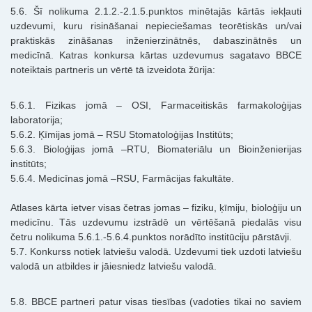
5.6. Šī nolikuma 2.1.2.-2.1.5.punktos minētajās kārtās iekļauti
uzdevumi, kuru risināšanai nepieciešamas teorētiskās un/vai
praktiskās zināšanas inženierzinātnēs, dabaszinātnēs un
medicīnā. Katras konkursa kārtas uzdevumus sagatavo BBCE
noteiktais partneris un vērtē tā izveidota žūrija:
5.6.1. Fizikas jomā – OSI, Farmaceitiskās farmakoloģijas
laboratorija;
5.6.2. Ķīmijas jomā – RSU Stomatoloģijas Institūts;
5.6.3. Bioloģijas jomā –RTU, Biomateriālu un Bioinženierijas
institūts;
5.6.4. Medicīnas jomā –RSU, Farmācijas fakultāte.
Atlases kārta ietver visas četras jomas – fiziku, ķīmiju, bioloģiju un
medicīnu. Tās uzdevumu izstrādē un vērtēšanā piedalās visu
četru nolikuma 5.6.1.-5.6.4.punktos norādīto institūciju pārstāvji.
5.7. Konkurss notiek latviešu valodā. Uzdevumi tiek uzdoti latviešu
valodā un atbildes ir jāiesniedz latviešu valodā.
5.8. BBCE partneri patur visas tiesības (vadoties tikai no saviem