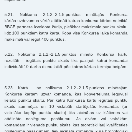
5.21. Nolikuma
2.1.2.-2.1.5.punktos minētajās Konkursa
kārtās
uzdevumus vērtē attālināti katras konkursa kārtas noteiktā
BBCE partnera izveidotā žūrija, piešķirot maksimālo punktu skaitu
līdz 100 punktiem katrā kārtā. Kopā visa Konkursa laikā komanda
maksimāli var iegūt 400 punktus.
5.22. Nolikuma
2.1.2.-2.1.5.punktos minēto Konkursa kārtu
rezultāti – iegūtais punktu skaits tiks paziņoti katrai komandai
individuāli 10 darba dienu laikā pēc katras kārtas termiņa beigām.
5.23. Katrā no nolikuma
2.1.2.-2.1.5.punktos minētajām
Konkursa
kārtām uzvar komanda, kas kopvērtējumā ieguvusi
lielāko punktu skaitu. Par katru Konkursa kārtu iegūtais punktu
skaits summējas un 10 vislabāk startējušās komandas (ar
vislielāko kopējo punktu skaitu) tiks aicinātas uz klātienes vai
attālināto noslēguma pasākumu. Ja divām vai vairākām
komandām ir vienāds punktu skaits, kas teorētiski ļauj kvalificēties
noslēguma pasākumam, tiek aicināta komanda, kura hronoloģiski