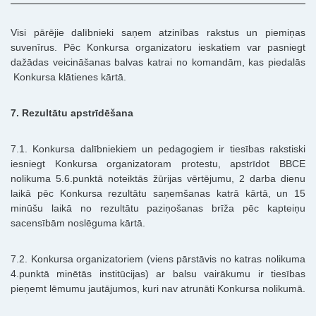
Visi pārējie dalībnieki saņem atzinības rakstus un piemiņas
suvenīrus. Pēc Konkursa organizatoru ieskatiem var pasniegt
dažādas veicināšanas balvas katrai no komandām, kas piedalās
Konkursa klātienes kārtā.
7. Rezultātu apstrīdēšana
7.1. Konkursa dalībniekiem un pedagogiem ir tiesības rakstiski
iesniegt Konkursa organizatoram protestu, apstrīdot BBCE
nolikuma 5.6.punktā noteiktās žūrijas vērtējumu, 2 darba dienu
laikā pēc Konkursa rezultātu saņemšanas katrā kārtā, un 15
minūšu laikā no rezultātu paziņošanas brīža pēc kapteiņu
sacensībām noslēguma kārtā.
7.2. Konkursa organizatoriem (viens pārstāvis no katras nolikuma
4.punktā minētās institūcijas) ar balsu vairākumu ir tiesības
pieņemt lēmumu jautājumos, kuri nav atrunāti Konkursa nolikumā.